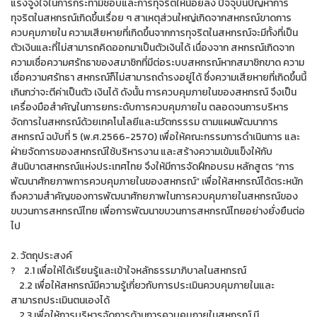
แรงจูงใจในการกระทำมิชอบและการทุจริตให้น้อยลง ปัจจุบันปัญหาการ
ทุจริตในสหกรณ์เกิดขึ้นเรื่อย ๆ สาเหตุส่วนใหญ่เกิดจากสหกรณ์ขาดการ
ควบคุมภายใน ความเสียหายที่เกิดขึ้นจากการทุจริตในสหกรณ์จะมีทั้งที่เป็น
ตัวเงินและที่ไม่สามารถคิดออกมาเป็นตัวเงินได้ เนื่องจาก สหกรณ์เกิดจาก
ความเชื่อความศรัทธาของสมาชิกที่มีต่อระบบสหกรณ์หากสมาชิกขาด ความ
เชื่อความศรัทธา สหกรณ์ก็ไม่สามารถดำรงอยู่ได้ ซึ่งความเสียหายที่เกิดขึ้นนี้
เกินกว่าจะตีค่าเป็นตัว เงินได้ ดังนั้น การควบคุมภายในของสหกรณ์ จึงเป็น
เครื่องมือสำคัญในการยกระดับการควบคุมภายใน ตลอดจนการบริหาร
จัดการในสหกรณ์ด้วยเทคโนโลยีและนวัตกรรรม ตามแผนพัฒนาการ
สหกรณ์ ฉบับที่ 5 (พ.ศ.2566-2570) เพื่อให้คณะกรรมการดำเนินการ และ
ฝ่ายจัดการของสหกรณ์ใช้บริหารงาน และสร้างความเข้มแข็งให้กับ
สันนิบาตสหกรณ์แห่งประเทศไทย จึงให้มีการจัดฝึกอบรม หลักสูตร “การ
พัฒนาศักยภาพการควบคุมภายในของสหกรณ์” เพื่อให้สหกรณ์ได้ตระหนัก
ถึงความสำคัญของการพัฒนาศักยภาพในการควบคุมภายในสหกรณ์ของ
ขบวนการสหกรณ์ไทย เพื่อการพัฒนาขบวนการสหกรณ์ไทยอย่างยั่งยืนต่อ
ไป
2. วัตถุประสงค์
? 2.1 เพื่อให้ได้เรียนรู้และเข้าใจหลักธรรมาภิบาลในสหกรณ์
2.2 เพื่อให้สหกรณ์มีความรู้เกี่ยวกับการประเมินควบคุมภายในและ
สามารถประเมินตนเองได้
2.3 เพื่อให้การบริหารจัดการด้านการควบคุมภายในสหกรณ์ มี