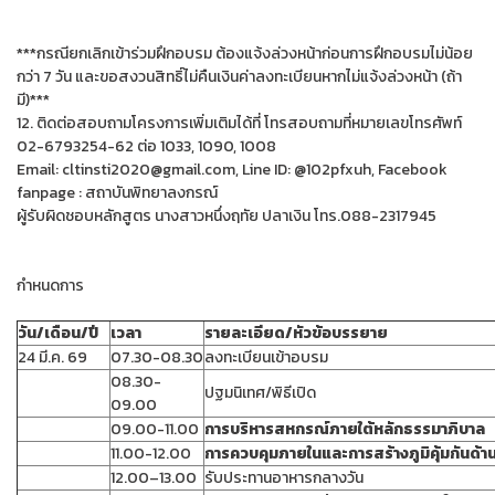
***กรณียกเลิกเข้าร่วมฝึกอบรม ต้องแจ้งล่วงหน้าก่อนการฝึกอบรมไม่น้อย
กว่า 7 วัน และขอสงวนสิทธิ์ไม่คืนเงินค่าลงทะเบียนหากไม่แจ้งล่วงหน้า (ถ้า
มี)***
12. ติดต่อสอบถามโครงการเพิ่มเติมได้ที่ โทรสอบถามที่หมายเลขโทรศัพท์
02-6793254-62 ต่อ 1033, 1090, 1008
Email: cltinsti2020@gmail.com, Line ID: @102pfxuh, Facebook
fanpage : สถาบันพิทยาลงกรณ์
ผู้รับผิดชอบหลักสูตร นางสาวหนึ่งฤทัย ปลาเงิน โทร.088-2317945
กำหนดการ
วัน/เดือน/ปี
เวลา
รายละเอียด/หัวข้อบรรยาย
24 มี.ค. 69
07.30-08.30
ลงทะเบียนเข้าอบรม
08.30-
ปฐมนิเทศ/พิธีเปิด
09.00
09.00-11.00
การบริหารสหกรณ์ภายใต้หลักธรรมาภิบาล
11.00-12.00
การควบคุมภายในและการสร้างภูมิคุ้มกันด้า
12.00–13.00
รับประทานอาหารกลางวัน