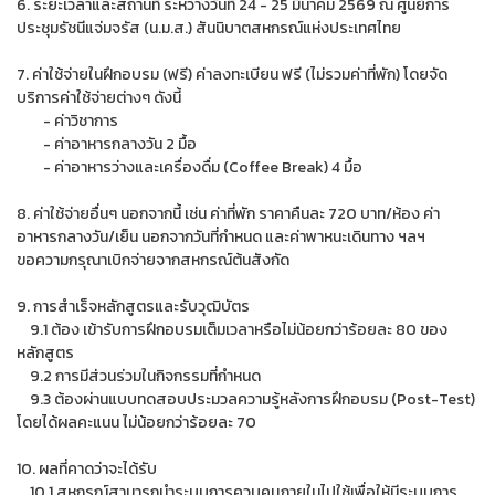
6. ระยะเวลาและสถานที่ ระหว่างวันที่ 24 - 25 มีนาคม 2569 ณ ศูนย์การ
ประชุมรัชนีแจ่มจรัส (น.ม.ส.) สันนิบาตสหกรณ์แห่งประเทศไทย
7. ค่าใช้จ่ายในฝึกอบรม (ฟรี) ค่าลงทะเบียน ฟรี (ไม่รวมค่าที่พัก) โดยจัด
บริการค่าใช้จ่ายต่างๆ ดังนี้
- ค่าวิชาการ
- ค่าอาหารกลางวัน 2 มื้อ
- ค่าอาหารว่างและเครื่องดื่ม (Coffee Break) 4 มื้อ
8. ค่าใช้จ่ายอื่นๆ นอกจากนี้ เช่น ค่าที่พัก ราคาคืนละ 720 บาท/ห้อง ค่า
อาหารกลางวัน/เย็น นอกจากวันที่กำหนด และค่าพาหนะเดินทาง ฯลฯ
ขอความกรุณาเบิกจ่ายจากสหกรณ์ต้นสังกัด
9. การสำเร็จหลักสูตรและรับวุฒิบัตร
9.1 ต้อง เข้ารับการฝึกอบรมเต็มเวลาหรือไม่น้อยกว่าร้อยละ 80 ของ
หลักสูตร
9.2 การมีส่วนร่วมในกิจกรรมที่กำหนด
9.3 ต้องผ่านแบบทดสอบประมวลความรู้หลังการฝึกอบรม (Post-Test)
โดยได้ผลคะแนน ไม่น้อยกว่าร้อยละ 70
10. ผลที่คาดว่าจะได้รับ
10.1 สหกรณ์สามารถนำระบบการควบคุมภายในไปใช้เพื่อให้มีระบบการ