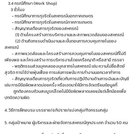
3.4 กรณีศึกษา (Work Shop)
3 ชั่วโมง
- กรณีศึกษาการทุจริตในสหกรณ์นอกภาคเกษตร
- กรณีศึกษาการทุจริตในสหกรณ์ภาคการเกษตร
- สัญญาณเตือนการทุจริตของสหกรณ์
(1) ด้านโครงสร้างการบริหารงานและสภาพแวดล้อมของสหกรณ์
(2) ด้านกิจกรรมดำเนินงานและขั้นตอนการควบคุมภายในของ
สหกรณ์
- สภาพแวดล้อมและโครงสร้างการควบคุมภายในของสหกรณ์ที่ไม่ดี
เพียงพอ และโครงสร้าง การบริหารงานโดยเครือญาติ หรือสามี ภรรยา
- พฤติกรรมส่วนบุคคลของบุคลากรในสหกรณ์ เช่น ความไม่ซื่อสัตย์
สุจริต การใช้จ่ายฟุ่มเฟือย การเล่นการพนัน การทำงานนอกเวลาทำการ
- สัญญาณเตือนการทุจริตเกี่ยวกับการปฏิบัติงานด้านการเงินและบัญชี
เช่น การมีข้อผิดพลาดบ่อยครั้ง หรือเจตนาให้มีการจัดเตรียมข้อมูลที่
ถูกต้องครบถ้วนสมบูรณ์โดยไม่มีข้อผิดพลาดเลยแม้แต่เล็กน้อยเพื่อ
ปกปิดความผิด
4. วิธีการฝึกอบรม บรรยาย/อภิปราย/แบ่งกลุ่ม/กิจกรรมกลุ่ม
5. กลุ่มเป้าหมาย ผู้บริหารและฝ่ายจัดการสหกรณ์ทุกประเภท จำนวน 50 คน