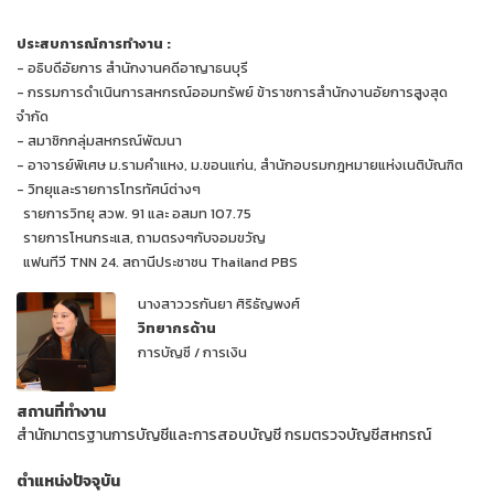
ประสบการณ์การทำงาน :
- อธิบดีอัยการ สำนักงานคดีอาญาธนบุรี
- กรรมการดำเนินการสหกรณ์ออมทรัพย์ ข้าราชการสำนักงานอัยการสูงสุด
จำกัด
- สมาชิกกลุ่มสหกรณ์พัฒนา
- อาจารย์พิเศษ ม.รามคำแหง, ม.ขอนแก่น, สำนักอบรมกฎหมายแห่งเนติบัณฑิต
- วิทยุและรายการโทรทัศน์ต่างๆ
รายการวิทยุ สวพ. 91 และ อสมท 107.75
รายการโหนกระแส, ถามตรงๆกับจอมขวัญ
แฟนทีวี TNN 24. สถานีประชาชน Thailand PBS
นางสาววรกันยา ศิริธัญพงศ์
วิทยากรด้าน
การบัญชี / การเงิน
สถานที่ทำงาน
สำนักมาตรฐานการบัญชีและการสอบบัญชี กรมตรวจบัญชีสหกรณ์
ตำแหน่งปัจจุบัน